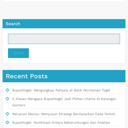
Search
Search
Recent Posts
Bupatitogel: Mengungkap Rahasia di Balik Permainan Togel
5 Alasan Mengapa Bupatitogel Jadi Pilihan Utama di Kalangan
Gamers
Keluaran Macau: Menyusun Strategi Berdasarkan Data Terkini
Bupatitogel: Kombinasi Antara Keberuntungan dan Analisis