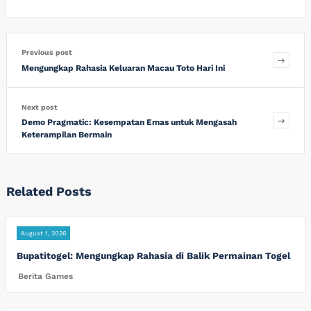
Previous post
Mengungkap Rahasia Keluaran Macau Toto Hari Ini
Next post
Demo Pragmatic: Kesempatan Emas untuk Mengasah
Keterampilan Bermain
Related Posts
August 1, 2026
Bupatitogel: Mengungkap Rahasia di Balik Permainan Togel
Berita Games