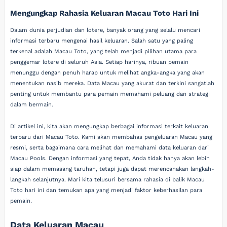
Mengungkap Rahasia Keluaran Macau Toto Hari Ini
Dalam dunia perjudian dan lotere, banyak orang yang selalu mencari
informasi terbaru mengenai hasil keluaran. Salah satu yang paling
terkenal adalah Macau Toto, yang telah menjadi pilihan utama para
penggemar lotere di seluruh Asia. Setiap harinya, ribuan pemain
menunggu dengan penuh harap untuk melihat angka-angka yang akan
menentukan nasib mereka. Data Macau yang akurat dan terkini sangatlah
penting untuk membantu para pemain memahami peluang dan strategi
dalam bermain.
Di artikel ini, kita akan mengungkap berbagai informasi terkait keluaran
terbaru dari Macau Toto. Kami akan membahas pengeluaran Macau yang
resmi, serta bagaimana cara melihat dan memahami data keluaran dari
Macau Pools. Dengan informasi yang tepat, Anda tidak hanya akan lebih
siap dalam memasang taruhan, tetapi juga dapat merencanakan langkah-
langkah selanjutnya. Mari kita telusuri bersama rahasia di balik Macau
Toto hari ini dan temukan apa yang menjadi faktor keberhasilan para
pemain.
Data Keluaran Macau