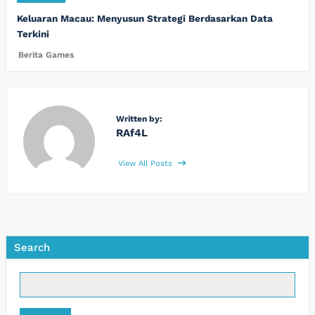
Keluaran Macau: Menyusun Strategi Berdasarkan Data
Terkini
Berita Games
Written by:
RAf4L
View All Posts
Search