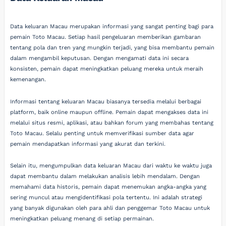
Data keluaran Macau merupakan informasi yang sangat penting bagi para
pemain Toto Macau. Setiap hasil pengeluaran memberikan gambaran
tentang pola dan tren yang mungkin terjadi, yang bisa membantu pemain
dalam mengambil keputusan. Dengan mengamati data ini secara
konsisten, pemain dapat meningkatkan peluang mereka untuk meraih
kemenangan.
Informasi tentang keluaran Macau biasanya tersedia melalui berbagai
platform, baik online maupun offline. Pemain dapat mengakses data ini
melalui situs resmi, aplikasi, atau bahkan forum yang membahas tentang
Toto Macau. Selalu penting untuk memverifikasi sumber data agar
pemain mendapatkan informasi yang akurat dan terkini.
Selain itu, mengumpulkan data keluaran Macau dari waktu ke waktu juga
dapat membantu dalam melakukan analisis lebih mendalam. Dengan
memahami data historis, pemain dapat menemukan angka-angka yang
sering muncul atau mengidentifikasi pola tertentu. Ini adalah strategi
yang banyak digunakan oleh para ahli dan penggemar Toto Macau untuk
meningkatkan peluang menang di setiap permainan.