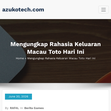
Skip
azukotech.com
to
content
Mengungkap Rahasia Keluaran
Macau Toto Hari Ini
Home
»
Mengungkap Rahasia Keluaran Macau Toto Hari Ini
June 30, 2026
By
RAf4L
In
Berita Games