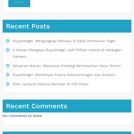
Search
Recent Posts
Bupatitogel: Mengungkap Rahasia di Balik Permainan Togel
5 Alasan Mengapa Bupatitogel Jadi Pilihan Utama di Kalangan
Gamers
Keluaran Macau: Menyusun Strategi Berdasarkan Data Terkini
Bupatitogel: Kombinasi Antara Keberuntungan dan Analisis
Raih Jackpot melalui Bermain di IDN Poker
Recent Comments
No comments to show.