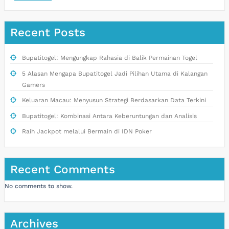
Recent Posts
Bupatitogel: Mengungkap Rahasia di Balik Permainan Togel
5 Alasan Mengapa Bupatitogel Jadi Pilihan Utama di Kalangan
Gamers
Keluaran Macau: Menyusun Strategi Berdasarkan Data Terkini
Bupatitogel: Kombinasi Antara Keberuntungan dan Analisis
Raih Jackpot melalui Bermain di IDN Poker
Recent Comments
No comments to show.
Archives