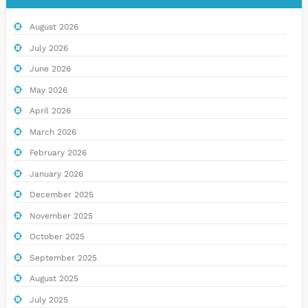
August 2026
July 2026
June 2026
May 2026
April 2026
March 2026
February 2026
January 2026
December 2025
November 2025
October 2025
September 2025
August 2025
July 2025