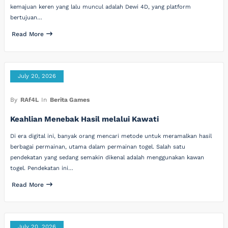
kemajuan keren yang lalu muncul adalah Dewi 4D, yang platform
bertujuan…
Read More
July 20, 2026
By
RAf4L
In
Berita Games
Keahlian Menebak Hasil melalui Kawati
Di era digital ini, banyak orang mencari metode untuk meramalkan hasil
berbagai permainan, utama dalam permainan togel. Salah satu
pendekatan yang sedang semakin dikenal adalah menggunakan kawan
togel. Pendekatan ini…
Read More
July 20, 2026