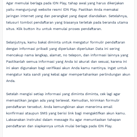
Agar memulai berlaga pada IDN Play, tahap awal yang harus dikerjakan
yaitu mengunjungi website resmi IDN Play. Pastikan Anda memakai
jaringan internet yang dan perangkat yang dapat diandalkan. Setelahnya,
telusuri tombol pendaftaran yang biasanya terletak pada beranda utama
situs. Klik button itu untuk memulai proses pendaftaran.
Selanjutnya, kamu bakal diminta untuk mengatur formulir pendaftaran
dengan informasi pribadi yang diperlukan diperlukan Data ini sering
mencakup nama lengkap, alamat, no telepon, dan informasi lainnya yang
Pastikanlah semua informasi yang Anda isi akurat dan sesuai, karena ini
ini akan digunakan bagi verifikasi akun Anda kamu nantinya. Ingat untuk
mengatur kata sandi yang kebal agar mempertahankan perlindungan akun
Anda.
Setelah mengisi setiap informasi yang diminta diminta, cek lagi agar
memastikan jangan ada yang terlewat. Kemudian, kirimkan formulir
pendaftaran tersebut. Anda kemungkinan akan menerima email
konfirmasi ataupun SMS yang berisi link bagi mengaktifkan akun kamu.
Laksanakan instruksi dalam message itu agar menuntaskan tahapan
pendaftaran dan siapkannya untuk mulai berlaga pada IDN Play.