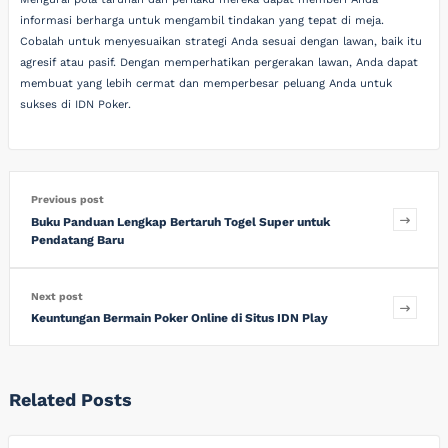
informasi berharga untuk mengambil tindakan yang tepat di meja.
Cobalah untuk menyesuaikan strategi Anda sesuai dengan lawan, baik itu
agresif atau pasif. Dengan memperhatikan pergerakan lawan, Anda dapat
membuat yang lebih cermat dan memperbesar peluang Anda untuk
sukses di IDN Poker.
Previous post
Buku Panduan Lengkap Bertaruh Togel Super untuk
Pendatang Baru
Next post
Keuntungan Bermain Poker Online di Situs IDN Play
Related Posts