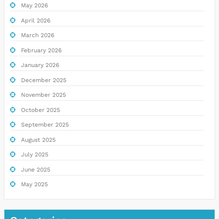
May 2026
April 2026
March 2026
February 2026
January 2026
December 2025
November 2025
October 2025
September 2025
August 2025
July 2025
June 2025
May 2025