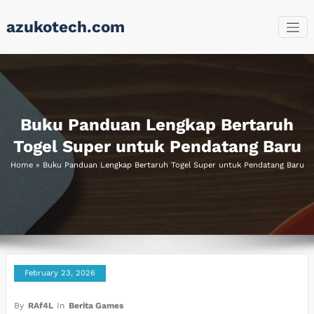
Skip
azukotech.com
to
content
Buku Panduan Lengkap Bertaruh
Togel Super untuk Pendatang Baru
Home
»
Buku Panduan Lengkap Bertaruh Togel Super untuk Pendatang Baru
February 23, 2026
By
RAf4L
In
Berita Games