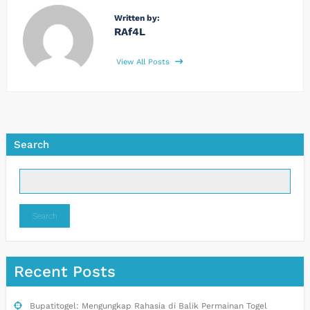
Written by:
RAf4L
View All Posts
Search
Search
Recent Posts
Bupatitogel: Mengungkap Rahasia di Balik Permainan Togel