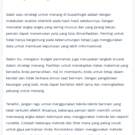
Salah satu strategi untuk menang di bupatitogel adalah dengan
melakukan analisis statistik pada hasil-hasil sebelumnya. Dengan
mencatat angka-angka yang sering muncul dan yang jarang keluar,
pemain dapat menemukan pola yang bisa dimanfaatkan. Penting untuk
tidak hanya bergantung pada keberuntungan tetapi juga menggunakan
data untuk membuat keputusan yang lebih informasional.
Selain itu, mengatur budget permainan juga merupakan langkah krusial
dalam strategi menang. Pastikan untuk menetapkan batas maksimal yang
bersedia Anda pertaruhkan. Hal ini membantu Anda untuk tetap dalam
kendali dan tidak terbawa emosi saat bermain. Dengan pengelolaan
keuangan yang baik, Anda dapat bertahan lebih lama dan meningkatkan
peluang untuk menang.
Terakhir, jangan ragu untuk menggunakan teknik-teknik bermain yang
telah terbukti efektif. Misalnya, beberapa pemain lebih memilih untuk
memasang angka dalam kelompok atau menggunakan metode lain seperti
roulette. Cobalah beberapa metode dan lihat mana yang paling cocok
untuk gaya permainan Anda. Konsistensi dalam menggunakan metode