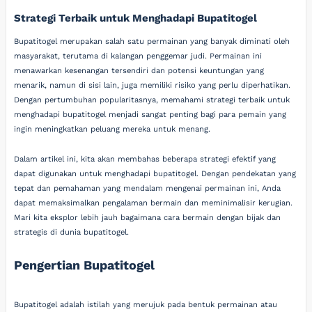
Strategi Terbaik untuk Menghadapi Bupatitogel
Bupatitogel merupakan salah satu permainan yang banyak diminati oleh
masyarakat, terutama di kalangan penggemar judi. Permainan ini
menawarkan kesenangan tersendiri dan potensi keuntungan yang
menarik, namun di sisi lain, juga memiliki risiko yang perlu diperhatikan.
Dengan pertumbuhan popularitasnya, memahami strategi terbaik untuk
menghadapi bupatitogel menjadi sangat penting bagi para pemain yang
ingin meningkatkan peluang mereka untuk menang.
Dalam artikel ini, kita akan membahas beberapa strategi efektif yang
dapat digunakan untuk menghadapi bupatitogel. Dengan pendekatan yang
tepat dan pemahaman yang mendalam mengenai permainan ini, Anda
dapat memaksimalkan pengalaman bermain dan meminimalisir kerugian.
Mari kita eksplor lebih jauh bagaimana cara bermain dengan bijak dan
strategis di dunia bupatitogel.
Pengertian Bupatitogel
Bupatitogel adalah istilah yang merujuk pada bentuk permainan atau