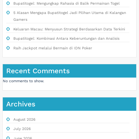
Bupatitogel: Mengungkap Rahasia di Balik Permainan Togel
5 Alasan Mengapa Bupatitogel Jadi Pilihan Utama di Kalangan
Gamers
Keluaran Macau: Menyusun Strategi Berdasarkan Data Terkini
Bupatitogel: Kombinasi Antara Keberuntungan dan Analisis
Raih Jackpot melalui Bermain di IDN Poker
Recent Comments
No comments to show.
Archives
August 2026
July 2026
June 2026