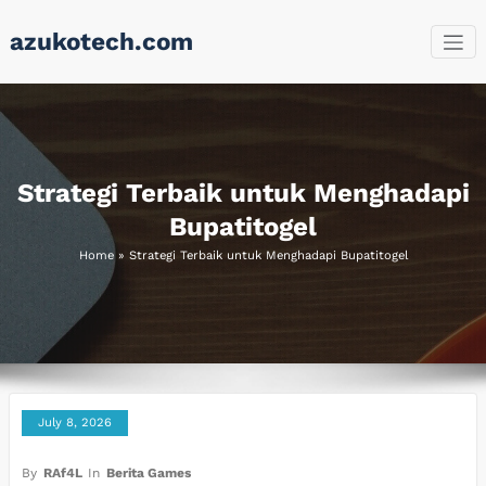
Skip
azukotech.com
to
content
Strategi Terbaik untuk Menghadapi
Bupatitogel
Home
»
Strategi Terbaik untuk Menghadapi Bupatitogel
July 8, 2026
By
RAf4L
In
Berita Games