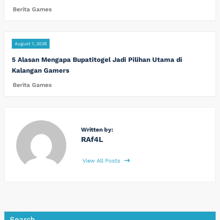
Berita Games
August 1, 2026
5 Alasan Mengapa Bupatitogel Jadi Pilihan Utama di
Kalangan Gamers
Berita Games
Written by:
RAf4L
View All Posts
Search