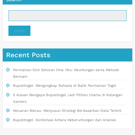
Search
Recent Posts
Permainan Slot Setoran lima ribu: Keuntungan serta Metode
Bermain
Bupatitogel: Mengungkap Rahasia di Balik Permainan Togel
5 Alasan Mengapa Bupatitogel Jadi Pilihan Utama di Kalangan
Gamers
Keluaran Macau: Menyusun Strategi Berdasarkan Data Terkini
Bupatitogel: Kombinasi Antara Keberuntungan dan Analisis