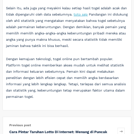
Selain itu, ada juga yang meyakini kalau setiap hasil togel adalah acak dan
tidak dipengaruhi oleh data sebelumnya.
toto sgp
Pandangan ini didukung
oleh ahli statistik yang mengatakan menyatakan bahwa togel sebetulnya
adalah permainan keberuntungan. Dengan demikian, banyak pemain yang
memilih memilih angka-angka-angka keberuntungan pribadi mereka atau
angka yang punya makna khusus, meski secara statistik tidak memiliki
jaminan bahwa taktik ini bisa berhasil.
Dengan kemajuan teknologi, togel online pun bertambah populer.
Platform togel online memberikan akses mudah untuk melihat statistik
dan informasi keluaran sebelumnya. Pemain kini dapat melakukan
penelitian dengan lebih efisien cepat dan memilih angka berdasarkan
informasi yang lebih lengkap lengkap. Tetapi, terlepas dari semua analisis
dan statistik yang, keberuntungan tetap merupakan faktor utama dalam
permainan togel.
Previous post
Cara Pintar Taruhan Lotto Di Internet: Menang di Puncak