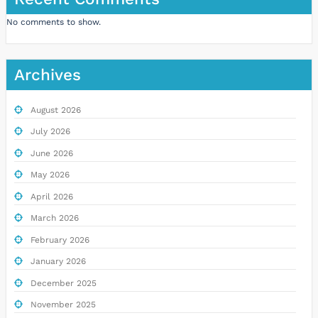
No comments to show.
Archives
August 2026
July 2026
June 2026
May 2026
April 2026
March 2026
February 2026
January 2026
December 2025
November 2025