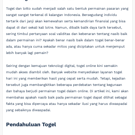
Togel dan lotto sudah menjadi salah satu bentuk permainan pasaran yang
sangat sangat terkenal di kalangan Indonesia. Bersegudang individu
tertarik dari janji akan kemewahan serta kemandirian finansial yang bisa
dapat di dari sekali kali lotre. Namun, dibalik balik daya tarik tersebut,
sering timbul pertanyaan soal validitas dan kebenaran tentang nasib baik
dalam permainan ini? Apakah benar nasib baik dalam togel benar-benar
ada, atau hanya cuma sekadar mitos yang diciptakan untuk menjemput
lebih banyak lagi pemain?
Seiring dengan kemajuan teknologi digital, togel online kini semakin
mudah akses diambil oleh. Banyak website menyediakan layanan togel
hari ini yang memberikan hasil yang cepat serta mudah. Tetapi, kejadian
tersebut juga membangkitkan beberapa perdebatan tentang kegunaan
dan bahaya berjudi permainan togel dalam online. Di artikel ini, kami akan
membahas apakah nasib baik pada permainan togel dapat dilihat sebagai
fakta yang bisa dipercaya atau hanya sekadar ilusi yang harus diwaspadai
yang sebaiknya diwaspadai.
Pendahuluan Togel