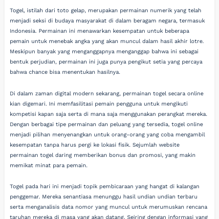
Togel, istilah dari toto gelap, merupakan permainan numerik yang telah
menjadi seksi di budaya masyarakat di dalam beragam negara, termasuk
Indonesia. Permainan ini menawarkan kesempatan untuk beberapa
pemain untuk menebak angka yang akan muncul dalam hasil akhir lotre.
Meskipun banyak yang menganggapnya menganggap bahwa ini sebagai
bentuk perjudian, permainan ini juga punya pengikut setia yang percaya
bahwa chance bisa menentukan hasilnya.
Di dalam zaman digital modern sekarang, permainan togel secara online
kian digemari. Ini memfasilitasi pemain pengguna untuk mengikuti
kompetisi kapan saja serta di mana saja menggunakan perangkat mereka.
Dengan berbagai tipe permainan dan peluang yang tersedia, togel online
menjadi pilihan menyenangkan untuk orang-orang yang coba mengambil
kesempatan tanpa harus pergi ke lokasi fisik. Sejumlah website
permainan togel daring memberikan bonus dan promosi, yang makin
memikat minat para pemain.
Togel pada hari ini menjadi topik pembicaraan yang hangat di kalangan
penggemar. Mereka senantiasa menunggu hasil undian undian terbaru
serta menganalisis data nomor yang muncul untuk merumuskan rencana
taruhan mereka di masa yang akan datang. Seiring dengan informasi yang