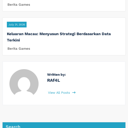
Berita Games
July 31, 2026
Keluaran Macau: Menyusun Strategi Berdasarkan Data
Terkini
Berita Games
Written by:
RAf4L
View All Posts
Search