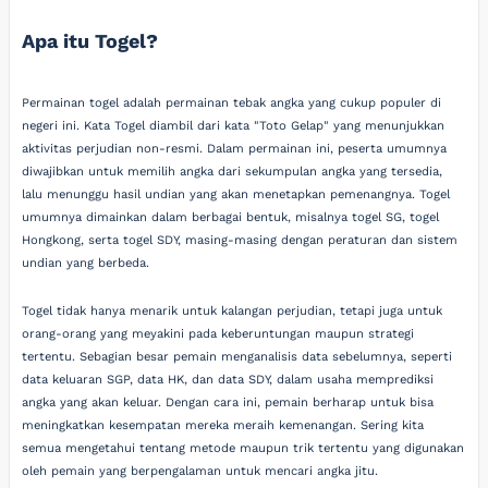
Apa itu Togel?
Permainan togel adalah permainan tebak angka yang cukup populer di
negeri ini. Kata Togel diambil dari kata "Toto Gelap" yang menunjukkan
aktivitas perjudian non-resmi. Dalam permainan ini, peserta umumnya
diwajibkan untuk memilih angka dari sekumpulan angka yang tersedia,
lalu menunggu hasil undian yang akan menetapkan pemenangnya. Togel
umumnya dimainkan dalam berbagai bentuk, misalnya togel SG, togel
Hongkong, serta togel SDY, masing-masing dengan peraturan dan sistem
undian yang berbeda.
Togel tidak hanya menarik untuk kalangan perjudian, tetapi juga untuk
orang-orang yang meyakini pada keberuntungan maupun strategi
tertentu. Sebagian besar pemain menganalisis data sebelumnya, seperti
data keluaran SGP, data HK, dan data SDY, dalam usaha memprediksi
angka yang akan keluar. Dengan cara ini, pemain berharap untuk bisa
meningkatkan kesempatan mereka meraih kemenangan. Sering kita
semua mengetahui tentang metode maupun trik tertentu yang digunakan
oleh pemain yang berpengalaman untuk mencari angka jitu.