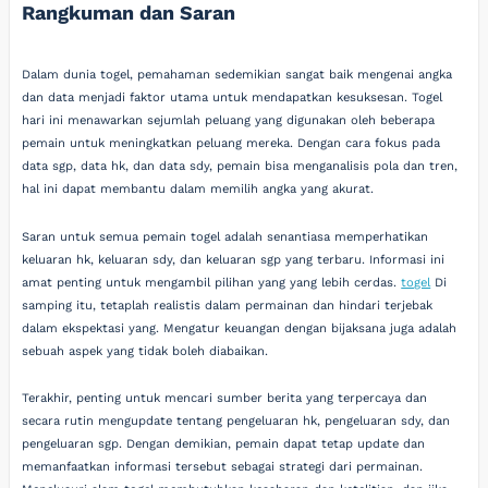
Rangkuman dan Saran
Dalam dunia togel, pemahaman sedemikian sangat baik mengenai angka
dan data menjadi faktor utama untuk mendapatkan kesuksesan. Togel
hari ini menawarkan sejumlah peluang yang digunakan oleh beberapa
pemain untuk meningkatkan peluang mereka. Dengan cara fokus pada
data sgp, data hk, dan data sdy, pemain bisa menganalisis pola dan tren,
hal ini dapat membantu dalam memilih angka yang akurat.
Saran untuk semua pemain togel adalah senantiasa memperhatikan
keluaran hk, keluaran sdy, dan keluaran sgp yang terbaru. Informasi ini
amat penting untuk mengambil pilihan yang yang lebih cerdas.
togel
Di
samping itu, tetaplah realistis dalam permainan dan hindari terjebak
dalam ekspektasi yang. Mengatur keuangan dengan bijaksana juga adalah
sebuah aspek yang tidak boleh diabaikan.
Terakhir, penting untuk mencari sumber berita yang terpercaya dan
secara rutin mengupdate tentang pengeluaran hk, pengeluaran sdy, dan
pengeluaran sgp. Dengan demikian, pemain dapat tetap update dan
memanfaatkan informasi tersebut sebagai strategi dari permainan.