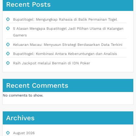
Recent Posts
Bupatitogel: Mengungkap Rahasia di Balik Permainan Togel
5 Alasan Mengapa Bupatitogel Jadi Pilihan Utama di Kalangan
Gamers
Keluaran Macau: Menyusun Strategi Berdasarkan Data Terkini
Bupatitogel: Kombinasi Antara Keberuntungan dan Analisis
Raih Jackpot melalui Bermain di IDN Poker
Recent Comments
No comments to show.
Archives
August 2026