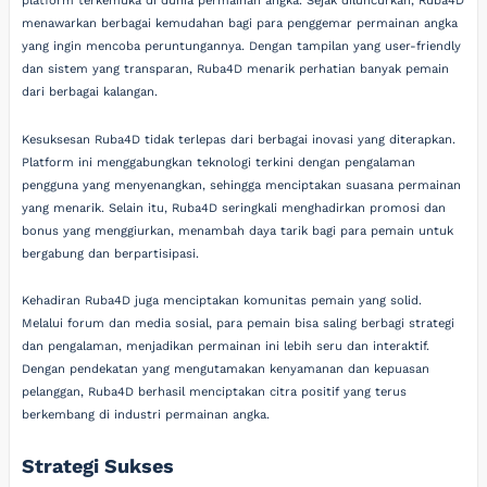
platform terkemuka di dunia permainan angka. Sejak diluncurkan, Ruba4D
menawarkan berbagai kemudahan bagi para penggemar permainan angka
yang ingin mencoba peruntungannya. Dengan tampilan yang user-friendly
dan sistem yang transparan, Ruba4D menarik perhatian banyak pemain
dari berbagai kalangan.
Kesuksesan Ruba4D tidak terlepas dari berbagai inovasi yang diterapkan.
Platform ini menggabungkan teknologi terkini dengan pengalaman
pengguna yang menyenangkan, sehingga menciptakan suasana permainan
yang menarik. Selain itu, Ruba4D seringkali menghadirkan promosi dan
bonus yang menggiurkan, menambah daya tarik bagi para pemain untuk
bergabung dan berpartisipasi.
Kehadiran Ruba4D juga menciptakan komunitas pemain yang solid.
Melalui forum dan media sosial, para pemain bisa saling berbagi strategi
dan pengalaman, menjadikan permainan ini lebih seru dan interaktif.
Dengan pendekatan yang mengutamakan kenyamanan dan kepuasan
pelanggan, Ruba4D berhasil menciptakan citra positif yang terus
berkembang di industri permainan angka.
Strategi Sukses