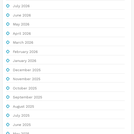
July 2026
June 2026
May 2026
April 2026
March 2026
February 2026
January 2026
December 2025
November 2025
October 2025
September 2025
August 2025
July 2025
June 2025
May 2025