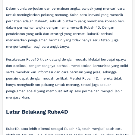
Dalam dunia perjudian dan permainan angka, banyak yang mencari cara
untuk meningkatkan peluang menang. Salah satu inovasi yang menarik
perhatian adalah Ruba4D, sebuah platform yang membawa konsep baru
dalam permainan angka dengan nama menarik Rubah 4D. Dengan
pendekatan yang unik dan strategi yang cermat, Ruba4D berhasil
menawarkan pengalaman bermain yang tidak hanya seru tetapi juga
menguntungkan bagi para anggotanya.
Kesuksesan Ruba4D tidak datang dengan mudah. Melalui berbagai upaya
dan dedikasi, pengembangnya berhasil menciptakan komunitas yang solid
serta memberikan informasi dan cara bermain yang jelas, sehingga
pemain dapat dengan mudah terlibat. Melalui Rubah 4D, mereka tidak
hanya menghadirkan peluang untuk menang, tetapi juga sebuah
pengalaman sosial yang membuat setiap sesi permainan menjadi lebih
mengasyikkan.
Latar Belakang Ruba4D
Ruba4D, atau lebih dikenal sebagai Rubah 4D, telah menjadi salah satu