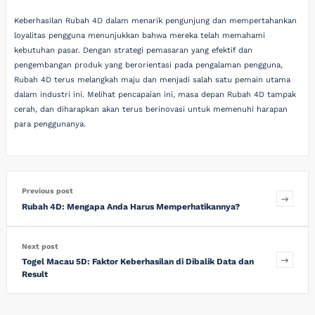
Keberhasilan Rubah 4D dalam menarik pengunjung dan mempertahankan
loyalitas pengguna menunjukkan bahwa mereka telah memahami
kebutuhan pasar. Dengan strategi pemasaran yang efektif dan
pengembangan produk yang berorientasi pada pengalaman pengguna,
Rubah 4D terus melangkah maju dan menjadi salah satu pemain utama
dalam industri ini. Melihat pencapaian ini, masa depan Rubah 4D tampak
cerah, dan diharapkan akan terus berinovasi untuk memenuhi harapan
para penggunanya.
Previous post
Rubah 4D: Mengapa Anda Harus Memperhatikannya?
Next post
Togel Macau 5D: Faktor Keberhasilan di Dibalik Data dan
Result