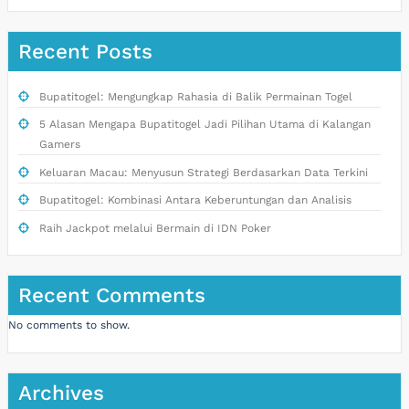
Recent Posts
Bupatitogel: Mengungkap Rahasia di Balik Permainan Togel
5 Alasan Mengapa Bupatitogel Jadi Pilihan Utama di Kalangan
Gamers
Keluaran Macau: Menyusun Strategi Berdasarkan Data Terkini
Bupatitogel: Kombinasi Antara Keberuntungan dan Analisis
Raih Jackpot melalui Bermain di IDN Poker
Recent Comments
No comments to show.
Archives