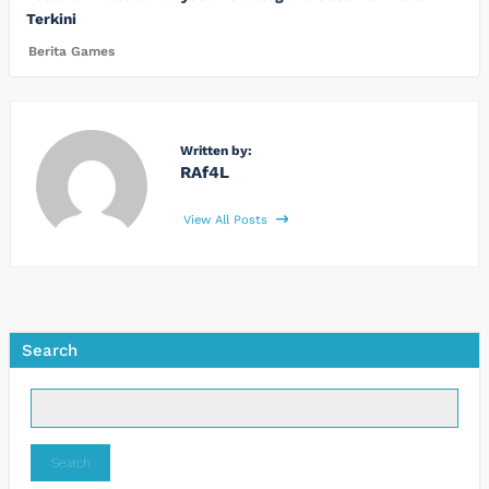
Terkini
Berita Games
Written by:
RAf4L
View All Posts
Search
Search