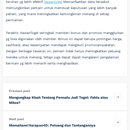
taruhan yg lebih efektif.
kawantogel
Memanfaatkan data tersebut
memungkinkan pemain untuk membuat keputusan yang lebih banyak
paham, yang mana meningkatkan kemungkinan menang di setiap
permainan.
Terakhir, KawanTogel seringkali memberi bonus dan promosi menggiurkan
yg bisa digunakan oleh member. Bonus ini dapat berupa potongan harga,
cashback, atau kesempatan mendapat mengikuti promocampakatan.
Dengan berbagai tawaran ini, pemain tidak hanya meningkatkan peluang
mereka untuk menang, tetapi juga dapat dapat mengalami pengalaman
bermain yg lebih menarik serta menghasilkan.
Previous post
Mengungkap Kisah Tentang Pemuda Judi Togel: Fakta atau
Mitos?
Next post
Memahami Harapan4D: Peluang dan Tantangannya