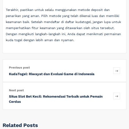
Terakhir, pastikan untuk selalu menggunakan metode deposit dan
penarikan yang aman. Pilih metode yang telah dikenal luas dan memiliki
keamanan baik. Setelah mendaftar di daftar kudatogel, jangan lupa untuk
memperhatikan fitur keamanan yang ditawarkan oleh situs tersebut.
Dengan mengikuti langkah-langkah ini, Anda dapat menikmati permainan
kuda togel dengan lebih aman dan nyaman.
Previous post
KudaTogel: Riwayat dan Evolusi Game di Indonesia
Next post
Situs Slot Bet Kecil: Rekomendasi Terbaik untuk Pemain
Cerdas
Related Posts