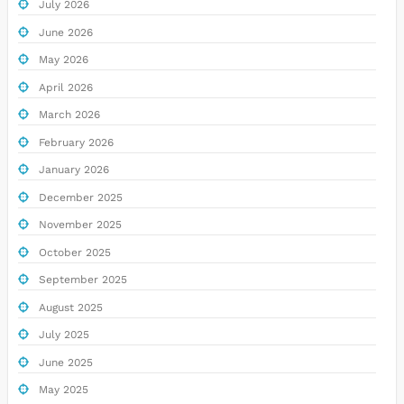
July 2026
June 2026
May 2026
April 2026
March 2026
February 2026
January 2026
December 2025
November 2025
October 2025
September 2025
August 2025
July 2025
June 2025
May 2025