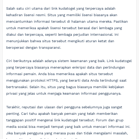
Salah satu ciri utama dari link kudatogel yang terpercaya adalah
kehadiran lisensi resmi. Situs yang memiliki lisensi biasanya akan
mencantumkan informasi tersebut di halaman utama mereka. Pastikan
untuk memeriksa apakah lisensi tersebut berasal dari lembaga yang
diakui dan terpercaya, seperti lembaga perjudian internasional. Ini
menunjukkan bahwa situs tersebut mengikuti aturan ketat dan
beroperasi dengan transparansi.
Ciri berikutnya adalah adanya sistem keamanan yang baik. Link kudatogel
yang terpercaya biasanya menerapkan enkripsi data dan perlindungan
informasi pemain. Anda bisa memeriksa apakah situs tersebut
menggunakan protokol HTTPS, yang berarti data Anda terlindungi saat
bertransaksi. Selain itu, situs yang bagus biasanya memiliki kebijakan
privasi yang jelas untuk menjaga keamanan informasi penggunanya.
Terakhir, reputasi dan ulasan dari pengguna sebelumnya juga sangat
penting. Cari tahu apakah banyak pemain yang telah memberikan
tanggapan positif mengenai link kudatogel tersebut. Forum dan grup
media sosial bisa menjadi tempat yang baik untuk mencari informasi ini.
Jika banyak pengguna yang merasa puas dan tidak mengalami masalah,