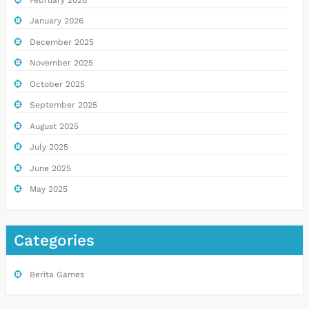
January 2026
December 2025
November 2025
October 2025
September 2025
August 2025
July 2025
June 2025
May 2025
Categories
Berita Games