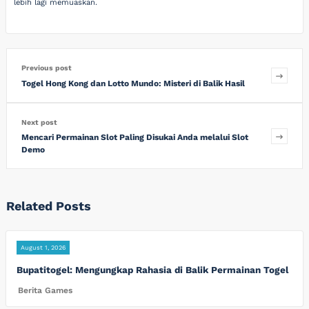
lebih lagi memuaskan.
Previous post
Togel Hong Kong dan Lotto Mundo: Misteri di Balik Hasil
Next post
Mencari Permainan Slot Paling Disukai Anda melalui Slot
Demo
Related Posts
August 1, 2026
Bupatitogel: Mengungkap Rahasia di Balik Permainan Togel
Berita Games