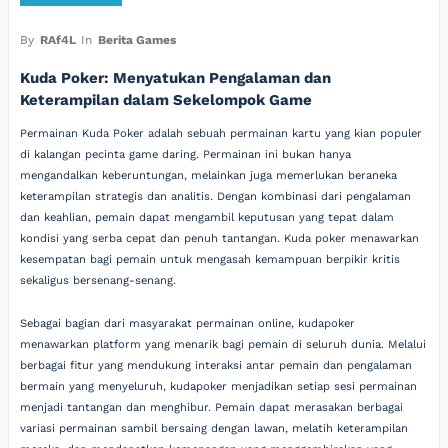
By
RAf4L
In
Berita Games
Kuda Poker: Menyatukan Pengalaman dan
Keterampilan dalam Sekelompok Game
Permainan Kuda Poker adalah sebuah permainan kartu yang kian populer
di kalangan pecinta game daring. Permainan ini bukan hanya
mengandalkan keberuntungan, melainkan juga memerlukan beraneka
keterampilan strategis dan analitis. Dengan kombinasi dari pengalaman
dan keahlian, pemain dapat mengambil keputusan yang tepat dalam
kondisi yang serba cepat dan penuh tantangan. Kuda poker menawarkan
kesempatan bagi pemain untuk mengasah kemampuan berpikir kritis
sekaligus bersenang-senang.
Sebagai bagian dari masyarakat permainan online, kudapoker
menawarkan platform yang menarik bagi pemain di seluruh dunia. Melalui
berbagai fitur yang mendukung interaksi antar pemain dan pengalaman
bermain yang menyeluruh, kudapoker menjadikan setiap sesi permainan
menjadi tantangan dan menghibur. Pemain dapat merasakan berbagai
variasi permainan sambil bersaing dengan lawan, melatih keterampilan