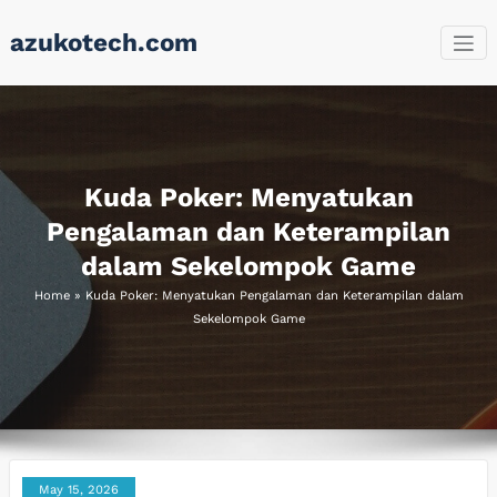
Skip
azukotech.com
to
content
Kuda Poker: Menyatukan
Pengalaman dan Keterampilan
dalam Sekelompok Game
Home
»
Kuda Poker: Menyatukan Pengalaman dan Keterampilan dalam
Sekelompok Game
May 15, 2026