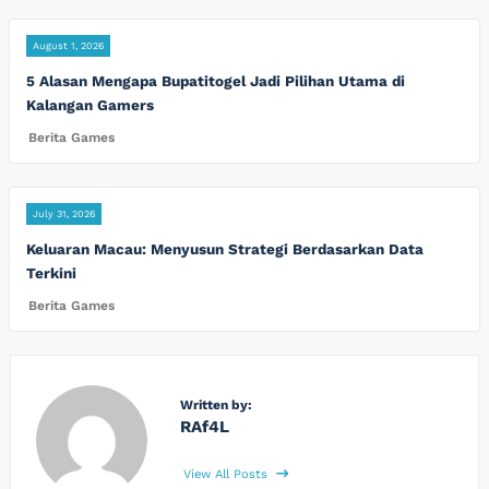
August 1, 2026
5 Alasan Mengapa Bupatitogel Jadi Pilihan Utama di
Kalangan Gamers
Berita Games
July 31, 2026
Keluaran Macau: Menyusun Strategi Berdasarkan Data
Terkini
Berita Games
Written by:
RAf4L
View All Posts