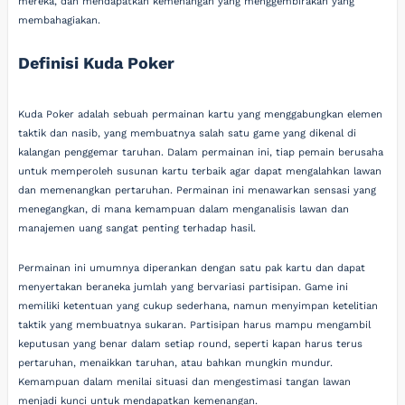
mereka, dan mendapatkan kemenangan yang menggembirakan yang
membahagiakan.
Definisi Kuda Poker
Kuda Poker adalah sebuah permainan kartu yang menggabungkan elemen
taktik dan nasib, yang membuatnya salah satu game yang dikenal di
kalangan penggemar taruhan. Dalam permainan ini, tiap pemain berusaha
untuk memperoleh susunan kartu terbaik agar dapat mengalahkan lawan
dan memenangkan pertaruhan. Permainan ini menawarkan sensasi yang
menegangkan, di mana kemampuan dalam menganalisis lawan dan
manajemen uang sangat penting terhadap hasil.
Permainan ini umumnya diperankan dengan satu pak kartu dan dapat
menyertakan beraneka jumlah yang bervariasi partisipan. Game ini
memiliki ketentuan yang cukup sederhana, namun menyimpan ketelitian
taktik yang membuatnya sukaran. Partisipan harus mampu mengambil
keputusan yang benar dalam setiap round, seperti kapan harus terus
pertaruhan, menaikkan taruhan, atau bahkan mungkin mundur.
Kemampuan dalam menilai situasi dan mengestimasi tangan lawan
menjadi kunci untuk mendapatkan kemenangan.