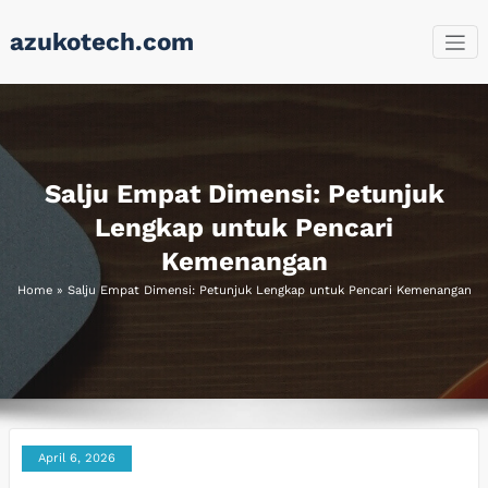
Skip
azukotech.com
to
content
Salju Empat Dimensi: Petunjuk
Lengkap untuk Pencari
Kemenangan
Home
»
Salju Empat Dimensi: Petunjuk Lengkap untuk Pencari Kemenangan
April 6, 2026