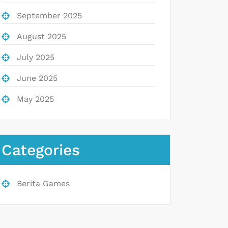
September 2025
August 2025
July 2025
June 2025
May 2025
Categories
Berita Games