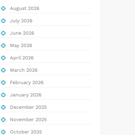
August 2026
July 2026
June 2026
May 2026
April 2026
March 2026
February 2026
January 2026
December 2025
November 2025
October 2025