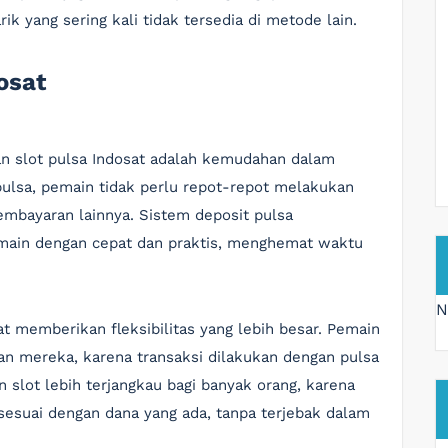
 yang sering kali tidak tersedia di metode lain.
osat
an slot pulsa Indosat adalah kemudahan dalam
lsa, pemain tidak perlu repot-repot melakukan
mbayaran lainnya. Sistem deposit pulsa
ain dengan cepat dan praktis, menghemat waktu
N
at memberikan fleksibilitas yang lebih besar. Pemain
n mereka, karena transaksi dilakukan dengan pulsa
 slot lebih terjangkau bagi banyak orang, karena
esuai dengan dana yang ada, tanpa terjebak dalam