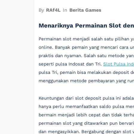
By
RAf4L
In
Berita Games
Menariknya Permainan Slot den
Permainan slot menjadi salah satu pilihan 
online. Banyak pemain yang mencari cara 
praktis dan nyaman. Salah satu metode yan
seperti pulsa Indosat dan Tri.
Slot Pulsa Ind
pulsa Tri, pemain bisa melakukan deposit 
menggunakan metode pembayaran yang rum
Keuntungan dari slot deposit pulsa ini ada
hanya perlu memanfaatkan saldo pulsa me
bermain menjadi lebih cepat dan tidak terh
permainan slot yang ditawarkan pun berva
dan mengasyikkan. Bergabung dengan slot 