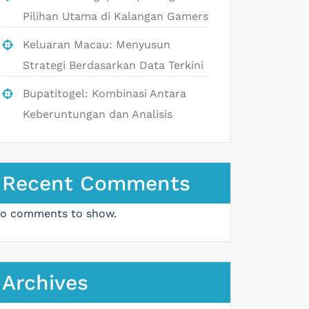
Pilihan Utama di Kalangan Gamers
Keluaran Macau: Menyusun
Strategi Berdasarkan Data Terkini
Bupatitogel: Kombinasi Antara
Keberuntungan dan Analisis
Recent Comments
o comments to show.
Archives