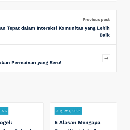
Previous post
an Tepat dalam Interaksi Komunitas yang Lebih
Baik
kan Permainan yang Seru!
2026
August 1, 2026
ogel:
5 Alasan Mengapa