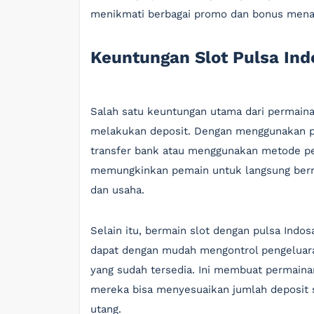
menikmati berbagai promo dan bonus menarik
Keuntungan Slot Pulsa Ind
Salah satu keuntungan utama dari permain
melakukan deposit. Dengan menggunakan pu
transfer bank atau menggunakan metode pe
memungkinkan pemain untuk langsung berm
dan usaha.
Selain itu, bermain slot dengan pulsa Indos
dapat dengan mudah mengontrol pengeluara
yang sudah tersedia. Ini membuat permainan
mereka bisa menyesuaikan jumlah deposit s
utang.