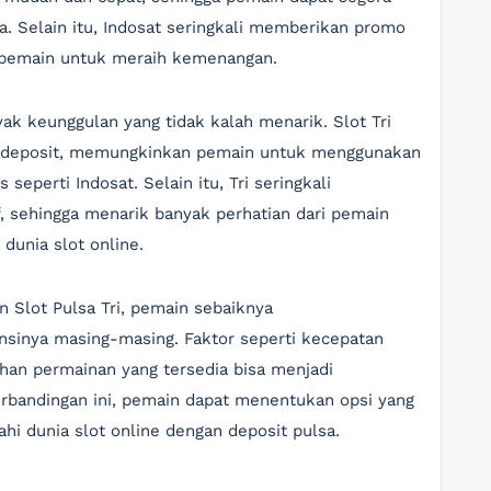
. Selain itu, Indosat seringkali memberikan promo
 pemain untuk meraih kemenangan.
anyak keunggulan yang tidak kalah menarik. Slot Tri
n deposit, memungkinkan pemain untuk menggunakan
eperti Indosat. Selain itu, Tri seringkali
 sehingga menarik banyak perhatian dari pemain
dunia slot online.
n Slot Pulsa Tri, pemain sebaiknya
inya masing-masing. Faktor seperti kecepatan
ihan permainan yang tersedia bisa menjadi
bandingan ini, pemain dapat menentukan opsi yang
hi dunia slot online dengan deposit pulsa.