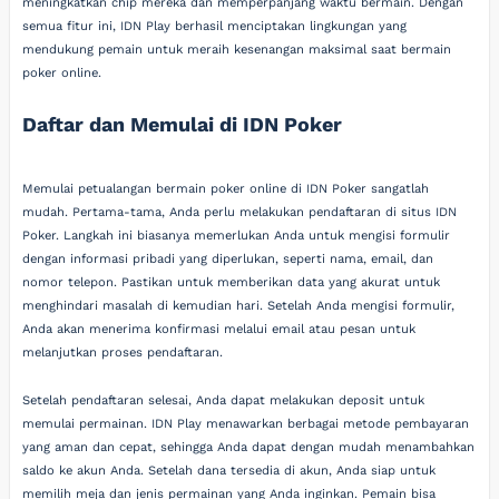
meningkatkan chip mereka dan memperpanjang waktu bermain. Dengan
semua fitur ini, IDN Play berhasil menciptakan lingkungan yang
mendukung pemain untuk meraih kesenangan maksimal saat bermain
poker online.
Daftar dan Memulai di IDN Poker
Memulai petualangan bermain poker online di IDN Poker sangatlah
mudah. Pertama-tama, Anda perlu melakukan pendaftaran di situs IDN
Poker. Langkah ini biasanya memerlukan Anda untuk mengisi formulir
dengan informasi pribadi yang diperlukan, seperti nama, email, dan
nomor telepon. Pastikan untuk memberikan data yang akurat untuk
menghindari masalah di kemudian hari. Setelah Anda mengisi formulir,
Anda akan menerima konfirmasi melalui email atau pesan untuk
melanjutkan proses pendaftaran.
Setelah pendaftaran selesai, Anda dapat melakukan deposit untuk
memulai permainan. IDN Play menawarkan berbagai metode pembayaran
yang aman dan cepat, sehingga Anda dapat dengan mudah menambahkan
saldo ke akun Anda. Setelah dana tersedia di akun, Anda siap untuk
memilih meja dan jenis permainan yang Anda inginkan. Pemain bisa