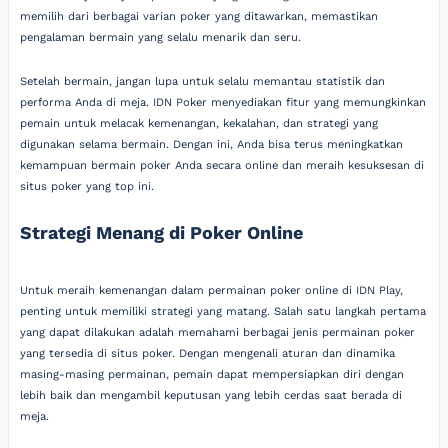
memilih dari berbagai varian poker yang ditawarkan, memastikan
pengalaman bermain yang selalu menarik dan seru.
Setelah bermain, jangan lupa untuk selalu memantau statistik dan
performa Anda di meja. IDN Poker menyediakan fitur yang memungkinkan
pemain untuk melacak kemenangan, kekalahan, dan strategi yang
digunakan selama bermain. Dengan ini, Anda bisa terus meningkatkan
kemampuan bermain poker Anda secara online dan meraih kesuksesan di
situs poker yang top ini.
Strategi Menang di Poker Online
Untuk meraih kemenangan dalam permainan poker online di IDN Play,
penting untuk memiliki strategi yang matang. Salah satu langkah pertama
yang dapat dilakukan adalah memahami berbagai jenis permainan poker
yang tersedia di situs poker. Dengan mengenali aturan dan dinamika
masing-masing permainan, pemain dapat mempersiapkan diri dengan
lebih baik dan mengambil keputusan yang lebih cerdas saat berada di
meja.