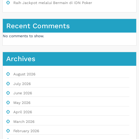
Raih Jackpot melalui Bermain di IDN Poker
Recent Comments
No comments to show.
Archives
August 2026
July 2026
June 2026
May 2026
April 2026
March 2026
February 2026