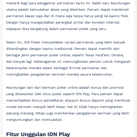
menarik bagi para penggemar permainan kartu ini. Salah satu keuntungan
utama adalah kemudahan akses yang diberikan. Pemain dapat menikmati
permainan kapan saja dan di mana saja tanpa harus pergi ke kasino fisik.
Dengan hanya mengandalkan perangkat pintar dan koneksi internet,
siapapun bisa bergabung dalam permainan poker yang seru.
Selain itu, IDN Poker menyediakan variasi permainan yang lebih banyak
dibandingkan dengan kasino tradisional. Pemain dapat memilih dari
berbagai jenis permainan poker online, seperti Texas Hold’em, Omaha,
dan banyak lagi. Keberagaman ini memungkinkan pemain untuk mengasah
keterampilan mereka dalam berbagai format permainan dan
meningkatkan pengalaman bermain mereka secara keseluruhan.
Keuntungan lain dari bermain poker online adalah bonus dan promosi
yang ditawarkan oleh situs poker seperti IDN Play. Para pemain dapat
memanfaatkan bonus pendaftaran ataupun bonus deposit yang membuat
modal bermain menjadi lebih besar. Hal ini tidak hanya meningkatkan
peluang menang, tetapi juga memberikan pengalaman bermain yang lebih
menguntungkan dan memuaskan.
Fitur Unggulan IDN Play