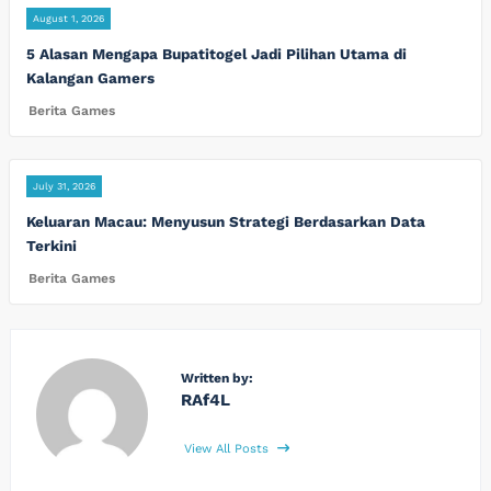
August 1, 2026
5 Alasan Mengapa Bupatitogel Jadi Pilihan Utama di
Kalangan Gamers
Berita Games
July 31, 2026
Keluaran Macau: Menyusun Strategi Berdasarkan Data
Terkini
Berita Games
Written by:
RAf4L
View All Posts