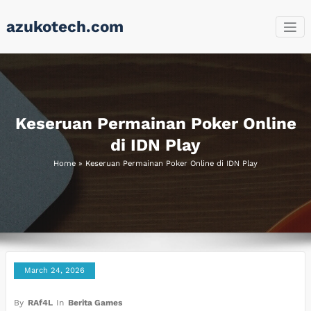
Skip
azukotech.com
to
content
Keseruan Permainan Poker Online
di IDN Play
Home
»
Keseruan Permainan Poker Online di IDN Play
March 24, 2026
By
RAf4L
In
Berita Games