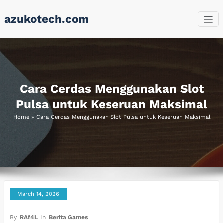
Skip
azukotech.com
to
content
Cara Cerdas Menggunakan Slot
Pulsa untuk Keseruan Maksimal
Home
»
Cara Cerdas Menggunakan Slot Pulsa untuk Keseruan Maksimal
March 14, 2026
By
RAf4L
In
Berita Games