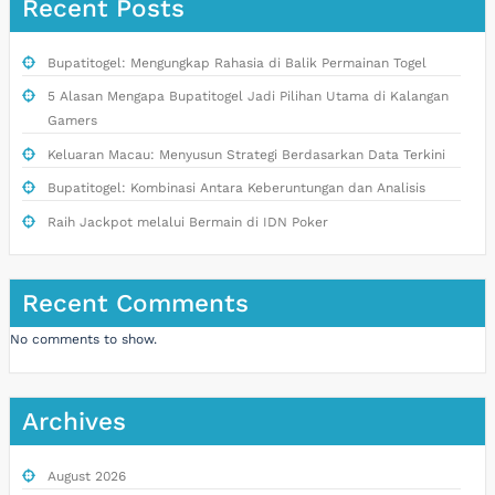
Recent Posts
Bupatitogel: Mengungkap Rahasia di Balik Permainan Togel
5 Alasan Mengapa Bupatitogel Jadi Pilihan Utama di Kalangan
Gamers
Keluaran Macau: Menyusun Strategi Berdasarkan Data Terkini
Bupatitogel: Kombinasi Antara Keberuntungan dan Analisis
Raih Jackpot melalui Bermain di IDN Poker
Recent Comments
No comments to show.
Archives
August 2026