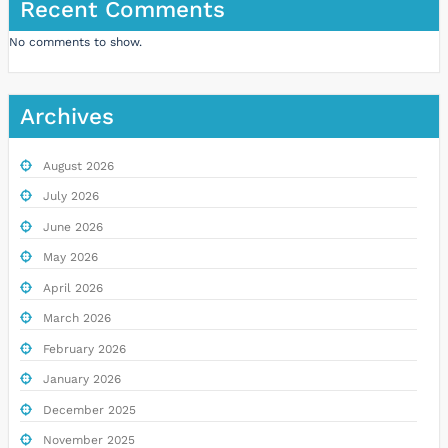
Recent Comments
No comments to show.
Archives
August 2026
July 2026
June 2026
May 2026
April 2026
March 2026
February 2026
January 2026
December 2025
November 2025