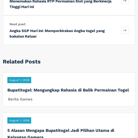
Menemukan Rahasia RTP Permainan Slot yang Berkinerja
Tinggi Hari Ini
Next post
Angka SGP Hari ini: Memperkirakan Angka togel yang
bakalan Keluar
Related Posts
August 1, 2026
Bupatitogel: Mengungkap Rahasia di Balik Permainan Togel
Berita Games
August 1, 2026
5 Alasan Mengapa Bupatitogel Jadi Pilihan Utama di
Kalangan Gamers