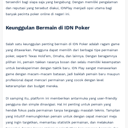
tersendiri bagi siapa saja yang bergabung. Dengan memiliki pengalaman
dan reputasi yang tersebut diakui, IDNPlay menjadi opsi utama bagi
banyak pecinta poker online di negeri ini.
Keunggulan Bermain di IDN Poker
Salah satu keunggulan penting bermain di IDN Poker adalah ragam game
yang ditawarkan. Pengguna dapat memilih dari berbagai tipe permainan
poker, seperti Texas Hold’em, Omaha, dan lainnya. Dengan beragamnya
pilihan ini, pemain takkan rasanya bosan dan selalu memiliki kesempatan
untuk bereksperimen dengan taktik baru. IDN Play sangat menawarkan
game dengan macam-macam batasan, jadi baiklah pemain baru maupun
profesional dapat mencari permainan yang cocok dengan level
keterampilan dan budget mereka.
Di samping itu, platform ini memberikan antarmuka yang user-friendly
pengguna dan simple dinavigasi. Hal ini penting untuk pemain yang
hendak fokus pada permainan tanpa terganggu masalah teknis. Tampilan
yang intuitif memungkinkan pemain untuk dengan cepat mencari meja
yang ingin targetkan, memantau statistik permainan, dan melakukan