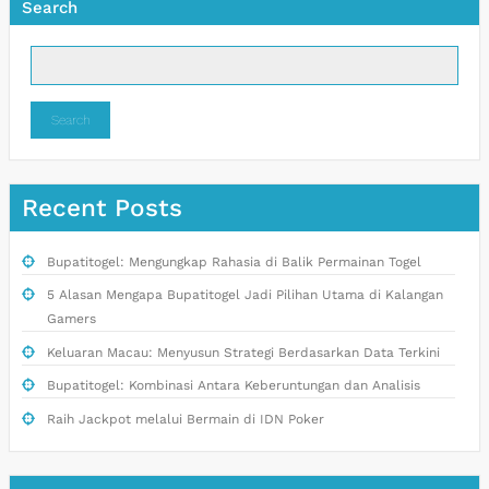
Search
Search
Recent Posts
Bupatitogel: Mengungkap Rahasia di Balik Permainan Togel
5 Alasan Mengapa Bupatitogel Jadi Pilihan Utama di Kalangan
Gamers
Keluaran Macau: Menyusun Strategi Berdasarkan Data Terkini
Bupatitogel: Kombinasi Antara Keberuntungan dan Analisis
Raih Jackpot melalui Bermain di IDN Poker