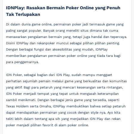
IDNPlay: Rasakan Bermain Poker Online yang Penuh
Tak Terlupakan
Di dalam dunia game online, permainan poker jadi termasuk game yang
paling sangat populer. Banyak orang meneliti situs dimana tak cuma
menawarkan pengalaman bermain yang, tetapi juga handal dan tepercaya.
Disini IDNPlay dan rekanpoker muncul sebagai pilihan pilihan penting.
Dengan berbagai fungsi dan aksesibilitas yang mudah, IDNPlay
memberikan pengalaman permainan poker online yang tiada tara bagi
para penggemarnya.
IDN Poker, sebagai bagian dari IDN Play, sudah mampu menggaet
perhatian sejumlah pemain melalui game yang berkualitas dan komunitas
yang aktif. Bagi para petaruh yang mencari kesenangan serta rintangan,
IDN Poker menjadi tempat yang tepat untuk mengasah keterampilan
sambil menikmati. Dengan berbagai jenis game yang tersedia, seperti
Texas Holdem serta Omaha, IDNPlay membuktikan bahwa setiap petaruh
dapat mendapatkan permainan yang cocok dengan style nya. Ayo kita
teliti lebih dalam tentang apa sih yang menjadikan IDN Play dan rekan
poker menjadi pilihan favorit di alam poker online.