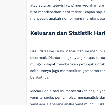
atau saluran televisi yang menyediakan si
bisa mendapatkan hasil terbaru kapan saja 
mengecek apakah nomor yang mereka pasang
Keluaran dan Statistik Hari
Hasil dari Live Draw Macau hari ini menun
dicermati. Diantara angka yang keluar, ter
mungkin dapat memberikan petunjuk untuk per
sebelumnya juga memberikan gambaran tent
berikutnya.
Macau Pools hari ini mencatatkan angka ya
yang tersedia, pemain bisa menganalisis d
yang ada. Beberapa angka yang muncul juga