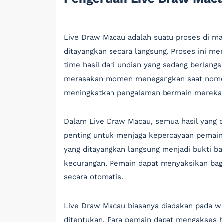
Live Draw Macau adalah suatu proses di ma
ditayangkan secara langsung. Proses ini m
time hasil dari undian yang sedang berlang
merasakan momen menegangkan saat nomor-
meningkatkan pengalaman bermain mereka
Dalam Live Draw Macau, semua hasil yang di
penting untuk menjaga kepercayaan pemain 
yang ditayangkan langsung menjadi bukti b
kecurangan. Pemain dapat menyaksikan baga
secara otomatis.
Live Draw Macau biasanya diadakan pada wa
ditentukan. Para pemain dapat mengakses ha