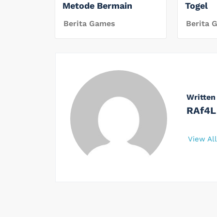
Metode Bermain
Togel
Berita Games
Berita 
Written
RAf4L
View Al