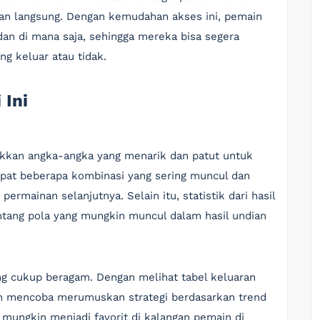
aran langsung. Dengan kemudahan akses ini, pemain
dan di mana saja, sehingga mereka bisa segera
 keluar atau tidak.
 Ini
jukkan angka-angka yang menarik dan patut untuk
dapat beberapa kombinasi yang sering muncul dan
mainan selanjutnya. Selain itu, statistik dari hasil
ang pola yang mungkin muncul dalam hasil undian
ng cukup beragam. Dengan melihat tabel keluaran
an mencoba merumuskan strategi berdasarkan trend
 mungkin menjadi favorit di kalangan pemain di