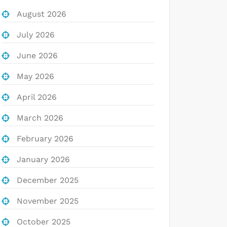
August 2026
July 2026
June 2026
May 2026
April 2026
March 2026
February 2026
January 2026
December 2025
November 2025
October 2025