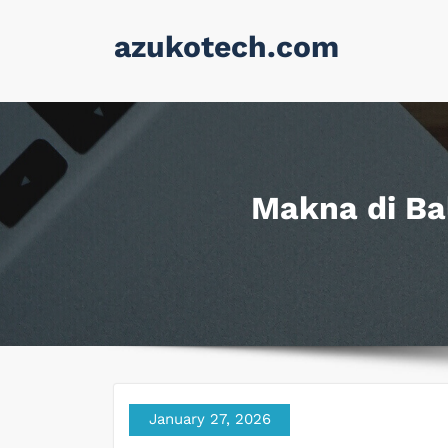
Skip
azukotech.com
to
content
Makna di Bal
January 27, 2026