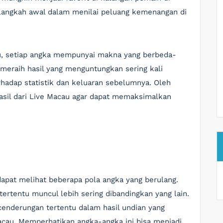
di langkah awal dalam menilai peluang kemenangan di
u, setiap angka mempunyai makna yang berbeda-
 meraih hasil yang menguntungkan sering kali
adap statistik dan keluaran sebelumnya. Oleh
hasil dari Live Macau agar dapat memaksimalkan
dapat melihat beberapa pola angka yang berulang.
tertentu muncul lebih sering dibandingkan yang lain.
cenderungan tertentu dalam hasil undian yang
cau. Memperhatikan angka-angka ini bisa menjadi