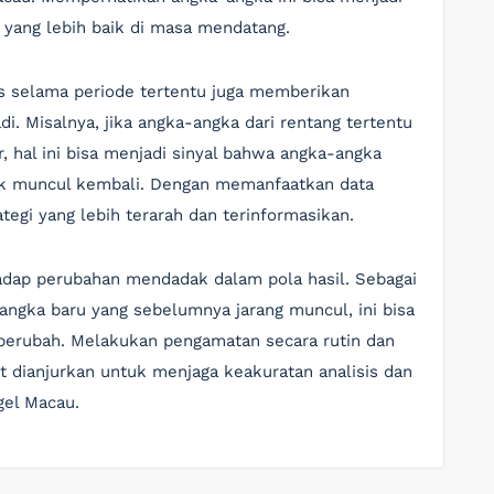
 yang lebih baik di masa mendatang.
ls selama periode tertentu juga memberikan
. Misalnya, jika angka-angka dari rentang tertentu
, hal ini bisa menjadi sinyal bahwa angka-angka
tuk muncul kembali. Dengan memanfaatkan data
egi yang lebih terarah dan terinformasikan.
hadap perubahan mendadak dalam pola hasil. Sebagai
angka baru yang sebelumnya jarang muncul, ini bisa
h berubah. Melakukan pengamatan secara rutin dan
at dianjurkan untuk menjaga keakuratan analisis dan
gel Macau.