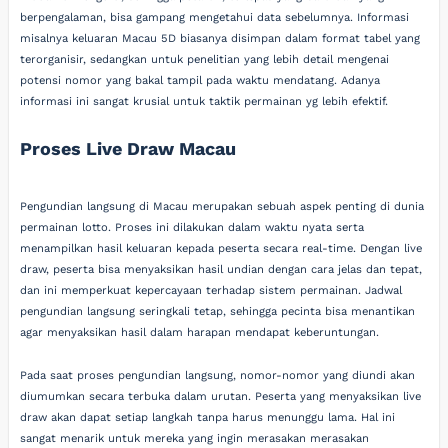
berpengalaman, bisa gampang mengetahui data sebelumnya. Informasi
misalnya keluaran Macau 5D biasanya disimpan dalam format tabel yang
terorganisir, sedangkan untuk penelitian yang lebih detail mengenai
potensi nomor yang bakal tampil pada waktu mendatang. Adanya
informasi ini sangat krusial untuk taktik permainan yg lebih efektif.
Proses Live Draw Macau
Pengundian langsung di Macau merupakan sebuah aspek penting di dunia
permainan lotto. Proses ini dilakukan dalam waktu nyata serta
menampilkan hasil keluaran kepada peserta secara real-time. Dengan live
draw, peserta bisa menyaksikan hasil undian dengan cara jelas dan tepat,
dan ini memperkuat kepercayaan terhadap sistem permainan. Jadwal
pengundian langsung seringkali tetap, sehingga pecinta bisa menantikan
agar menyaksikan hasil dalam harapan mendapat keberuntungan.
Pada saat proses pengundian langsung, nomor-nomor yang diundi akan
diumumkan secara terbuka dalam urutan. Peserta yang menyaksikan live
draw akan dapat setiap langkah tanpa harus menunggu lama. Hal ini
sangat menarik untuk mereka yang ingin merasakan merasakan