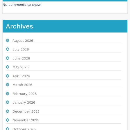
No comments to show.
Archives
August 2026
July 2026
June 2026
May 2026
April 2026
March 2026
February 2026
January 2026
December 2025
November 2025
October 2025