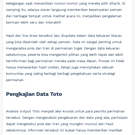
ketegangan saat menantikan nomor-nomor yang mereka pilih ditarik. Di
samping itu, adanya siaran langsung memberikan kesempatan pemain
dari berbagai tempat untuk melihat acara ini, menjadikan pengalaman
bermain lebih seru dan interaktif.
Hasil dari live draw tersebut lalu diupdate dalam data keluaran Macau
yang bisa diperoleh oleh setiap pemain. Data ini sangat penting untuk
menganalisa pola dan tren di permainan togel. Dengan data keluaran
sebelumnya, peserta bisa mengambil pilihan yang lebih tepat dan lebih
terinformasi bagi permainan mereka pada masa depan. Proses ini tidak
hanya menawarkan hasil undian, tetapi juga menciptakan sebuah
komunitas yang saling berbagi berbagi pengetahuan serta strategi
permainan.
Pengkajian Data Toto
Analisis output Toto menjadi aksi krusial untuk para pecinta permainan
tersebut. Dengan menganalisis pengeluaran dan data yang ada, partisipan
dapat mengetahui pola dan tren yang mungkin muncul dari hasil
sebelumnya. Informasi tersebut ini bukan hanya memberikan manfaat