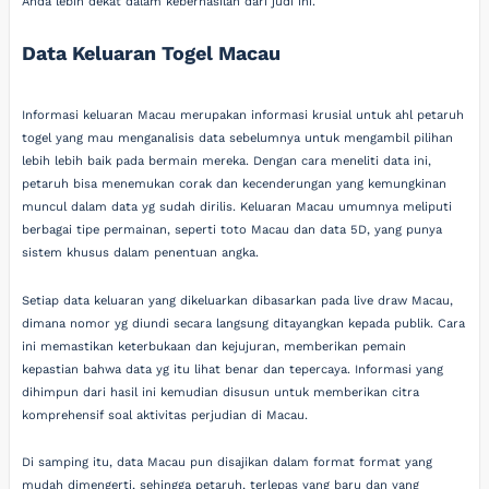
Anda lebih dekat dalam keberhasilan dari judi ini.
Data Keluaran Togel Macau
Informasi keluaran Macau merupakan informasi krusial untuk ahl petaruh
togel yang mau menganalisis data sebelumnya untuk mengambil pilihan
lebih lebih baik pada bermain mereka. Dengan cara meneliti data ini,
petaruh bisa menemukan corak dan kecenderungan yang kemungkinan
muncul dalam data yg sudah dirilis. Keluaran Macau umumnya meliputi
berbagai tipe permainan, seperti toto Macau dan data 5D, yang punya
sistem khusus dalam penentuan angka.
Setiap data keluaran yang dikeluarkan dibasarkan pada live draw Macau,
dimana nomor yg diundi secara langsung ditayangkan kepada publik. Cara
ini memastikan keterbukaan dan kejujuran, memberikan pemain
kepastian bahwa data yg itu lihat benar dan tepercaya. Informasi yang
dihimpun dari hasil ini kemudian disusun untuk memberikan citra
komprehensif soal aktivitas perjudian di Macau.
Di samping itu, data Macau pun disajikan dalam format format yang
mudah dimengerti, sehingga petaruh, terlepas yang baru dan yang