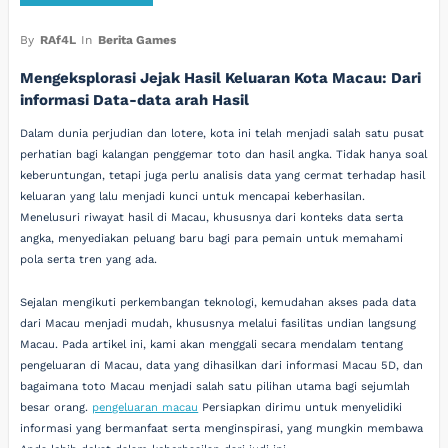
By
RAf4L
In
Berita Games
Mengeksplorasi Jejak Hasil Keluaran Kota Macau: Dari
informasi Data-data arah Hasil
Dalam dunia perjudian dan lotere, kota ini telah menjadi salah satu pusat
perhatian bagi kalangan penggemar toto dan hasil angka. Tidak hanya soal
keberuntungan, tetapi juga perlu analisis data yang cermat terhadap hasil
keluaran yang lalu menjadi kunci untuk mencapai keberhasilan.
Menelusuri riwayat hasil di Macau, khususnya dari konteks data serta
angka, menyediakan peluang baru bagi para pemain untuk memahami
pola serta tren yang ada.
Sejalan mengikuti perkembangan teknologi, kemudahan akses pada data
dari Macau menjadi mudah, khususnya melalui fasilitas undian langsung
Macau. Pada artikel ini, kami akan menggali secara mendalam tentang
pengeluaran di Macau, data yang dihasilkan dari informasi Macau 5D, dan
bagaimana toto Macau menjadi salah satu pilihan utama bagi sejumlah
besar orang.
pengeluaran macau
Persiapkan dirimu untuk menyelidiki
informasi yang bermanfaat serta menginspirasi, yang mungkin membawa