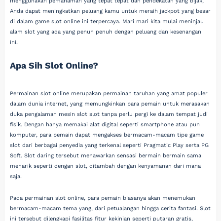
menggunakan pemahaman yang tepat tepat dan pendekatan yang bijak,
Anda dapat meningkatkan peluang kamu untuk meraih jackpot yang besar
di dalam game slot online ini terpercaya. Mari mari kita mulai meninjau
alam slot yang ada yang penuh penuh dengan peluang dan kesenangan
ini.
Apa Sih Slot Online?
Permainan slot online merupakan permainan taruhan yang amat populer
dalam dunia internet, yang memungkinkan para pemain untuk merasakan
duka pengalaman mesin slot slot tanpa perlu pergi ke dalam tempat judi
fisik. Dengan hanya memakai alat digital seperti smartphone atau pun
komputer, para pemain dapat mengakses bermacam-macam tipe game
slot dari berbagai penyedia yang terkenal seperti Pragmatic Play serta PG
Soft. Slot daring tersebut menawarkan sensasi bermain bermain sama
menarik seperti dengan slot, ditambah dengan kenyamanan dari mana
saja.
Pada permainan slot online, para pemain biasanya akan menemukan
bermacam-macam tema yang, dari petualangan hingga cerita fantasi. Slot
ini tersebut dilengkapi fasilitas fitur kekinian seperti putaran gratis,