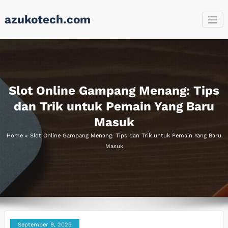
Skip
azukotech.com
to
content
Slot Online Gampang Menang: Tips
dan Trik untuk Pemain Yang Baru
Masuk
Home
»
Slot Online Gampang Menang: Tips dan Trik untuk Pemain Yang Baru
Masuk
September 9, 2025