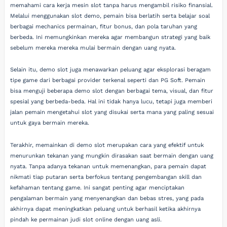
memahami cara kerja mesin slot tanpa harus mengambil risiko finansial.
Melalui menggunakan slot demo, pemain bisa berlatih serta belajar soal
berbagai mechanics permainan, fitur bonus, dan pola taruhan yang
berbeda. Ini memungkinkan mereka agar membangun strategi yang baik
sebelum mereka mereka mulai bermain dengan uang nyata.
Selain itu, demo slot juga menawarkan peluang agar eksplorasi beragam
tipe game dari berbagai provider terkenal seperti dan PG Soft. Pemain
bisa menguji beberapa demo slot dengan berbagai tema, visual, dan fitur
spesial yang berbeda-beda. Hal ini tidak hanya lucu, tetapi juga memberi
jalan pemain mengetahui slot yang disukai serta mana yang paling sesuai
untuk gaya bermain mereka.
Terakhir, memainkan di demo slot merupakan cara yang efektif untuk
menurunkan tekanan yang mungkin dirasakan saat bermain dengan uang
nyata. Tanpa adanya tekanan untuk memenangkan, para pemain dapat
nikmati tiap putaran serta berfokus tentang pengembangan skill dan
kefahaman tentang game. Ini sangat penting agar menciptakan
pengalaman bermain yang menyenangkan dan bebas stres, yang pada
akhirnya dapat meningkatkan peluang untuk berhasil ketika akhirnya
pindah ke permainan judi slot online dengan uang asli.