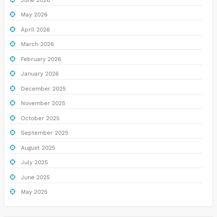
May 2026
April 2026
March 2026
February 2026
January 2026
December 2025
November 2025
October 2025
September 2025
August 2025
July 2025
June 2025
May 2025